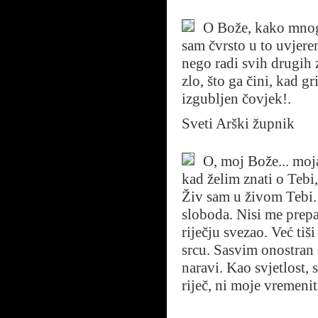
O Bože, kako mnogi 
sam čvrsto u to uvjere
nego radi svih drugih z
zlo, što ga čini, kad gr
izgubljen čovjek!.
Sveti Arški župnik
O, moj Bože... moj
kad želim znati o Tebi
Živ sam u živom Tebi.
sloboda. Nisi me prep
riječju svezao. Već ti
srcu. Sasvim onostran d
naravi. Kao svjetlost,
riječ, ni moje vremenit