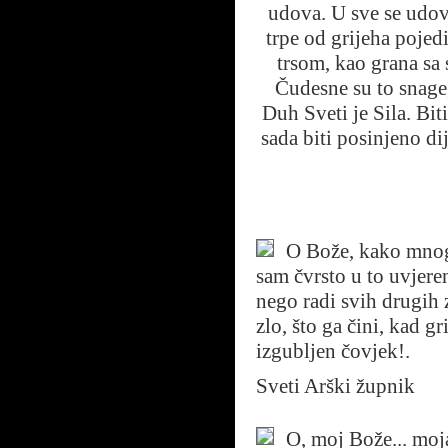
udova. U sve se udove
trpe od grijeha pojed
trsom, kao grana sa 
Čudesne su to snage,
Duh Sveti je Sila. Bit
sada biti posinjeno di
O Bože, kako mnogi 
sam čvrsto u to uvjere
nego radi svih drugih z
zlo, što ga čini, kad gr
izgubljen čovjek!.
Sveti Arški župnik
O, moj Bože... moj