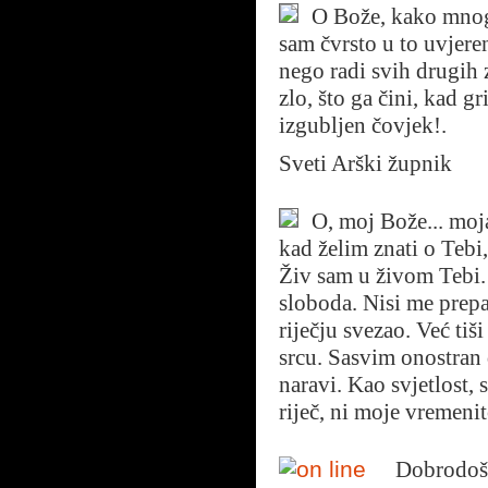
O Bože, kako mnogi 
sam čvrsto u to uvjere
nego radi svih drugih z
zlo, što ga čini, kad gr
izgubljen čovjek!.
Sveti Arški župnik
O, moj Bože... moj
kad želim znati o Tebi
Živ sam u živom Tebi.
sloboda. Nisi me prep
riječju svezao. Već ti
srcu. Sasvim onostran d
naravi. Kao svjetlost,
riječ, ni moje vremenit
Dobrodoša