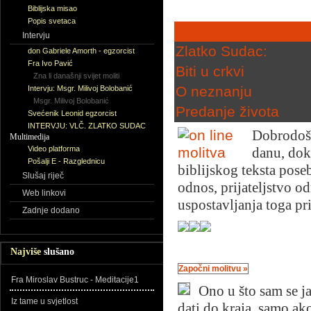
Biblijska misao
Popis svetaca
Prostor duha
Intervju
Zlatko Sudac:
don Gabriele Amorth - egzorcist
Fra Ivo Pavić
Biti u crkvi
Zna li današnji svijet moliti
O neznanju
Intervju: Msgr. Milivoj Bolobanić
Msgr. Milivoj Bolobanić
Predanje života
Svećenik Leonid egzorcist
INTERVJU: VLČ. ZLATKO SUDAC
Dobrodoša
Multimedija
Video platforma
danu, dok
Pošalji E - Razglednicu
biblijskog teksta pos
Slušaj riječ
odnos, prijateljstvo od
Web linkovi
uspostavljanja toga pri
Zadnje dodano
Najviše
slušano
Započni molitvu »
Fra Miroslav Bustruc - Meditacije1
Ono u što sam se ja
Iz tame u svjetlost
dati do kraja, samo ako