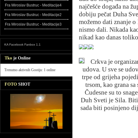
najčešće događa na žu
Fra Miroslav Bustruc - Meditacije4
dobiju pečat Duha Sve
Fra Miroslav Bustruc - Meditacije2
možemo dati znanje o B
Fra Miroslav Bustruc - Meditacije3
nismo dali. Nikada kao
nikad kao danas toliko
KA Facebook Fanbox 1.1
Tko
je Online
Crkva je organizam
udova. U sve se udove
Trenutno aktivnih Gostiju: 1 online
trpe od grijeha pojed
trsom, kao grana sa 
FOTO
SHOT
Čudesne su to snage,
Duh Sveti je Sila. Bit
sada biti posinjeno di