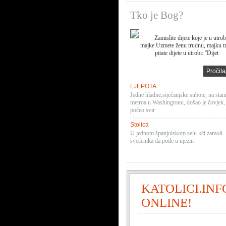
Tko je Bog?
Zamislite dijete koje je u utrob
majke.Uzmete ženu trudnu, majku t
pitate dijete u utrobi: ''Dijet
Pročita
LJEPOTA
Jedne hladne,siječanjske subote, na stan
metroa u Washingtonu, došao je čovjek, 
počeo svir
Stolica
U jednom španjolskom selu kći zamoli
svećenika da pođe u njezin
KATOLICI.INF
ONLINE!