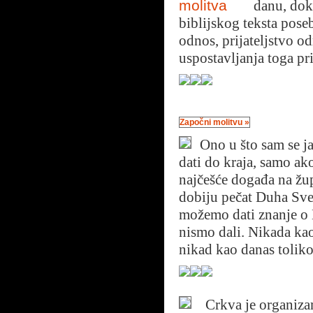
danu, dok
biblijskog teksta pos
odnos, prijateljstvo od
uspostavljanja toga pri
Započni molitvu »
Ono u što sam se ja
dati do kraja, samo ako
najčešće događa na žu
dobiju pečat Duha Sve
možemo dati znanje o B
nismo dali. Nikada kao
nikad kao danas toliko
Crkva je organizam