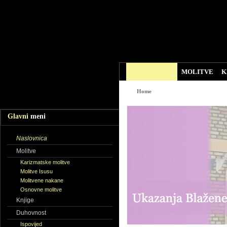
NASLOVNICA
MOLITVE
K
WEB LINKOVI
ZADNJE DO
Home
Glavni
meni
Naslovnica
Molitve
Karizmatske molitve
Molitve Isusu
Molitvene nakane
Osnovne molitve
Knjige
Duhovnost
Ispovijed