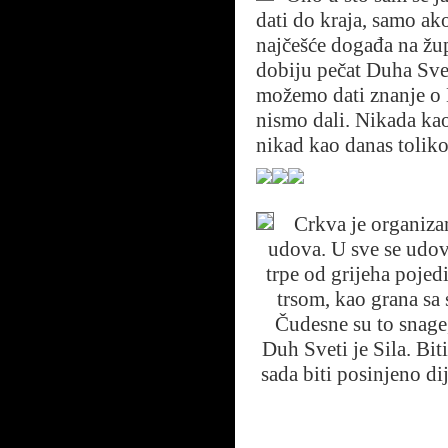
dati do kraja, samo ako
najčešće događa na žu
dobiju pečat Duha Sve
možemo dati znanje o B
nismo dali. Nikada kao
nikad kao danas toliko
Crkva je organizam
udova. U sve se udove
trpe od grijeha pojed
trsom, kao grana sa 
Čudesne su to snage,
Duh Sveti je Sila. Bit
sada biti posinjeno di