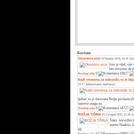
Korisno
Otvoreno srce
10 Studeni 2016, 14.20
Adm
Isus je sijač, sije
biti otvoreno da p
0
16027
Pročitaj više
Nađi vremena za milosrđe, to je klj
22.17
Administrator
meditacije
ljubav, to je darovana Božja povlastica
najveća snaga na
0
18727
Pročitaj više
BOŽJA TIŠINA
01 Listopad 2015, 15.36
Ad
Stara norveška l
imenu Haakon, ko
lik
0
18905