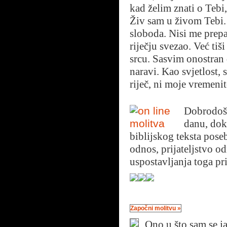
kad želim znati o Tebi
Živ sam u živom Tebi.
sloboda. Nisi me prep
riječju svezao. Već ti
srcu. Sasvim onostran d
naravi. Kao svjetlost,
riječ, ni moje vremenit
Dobrodoša
danu, dok
biblijskog teksta pos
odnos, prijateljstvo od
uspostavljanja toga pri
Započni molitvu »
Ono u što sam se ja