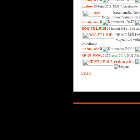
Pročitaj više
Ljubav
29 Rujan 2015, 15.05
Administrator
Samo snažan čovjek im
Božju ljubav. Samim tim 
0
19478
Pročitaj više
BOG TE LJUBI
24 Studeni 2014, 15.32
Ad
NE MOŽEŠ DAT
Voljeti i biti vol
vrijednima.
0
24926
Pročitaj više
KRIST KRALJ
22 Studeni 2014, 20.32
Admi
0
Pročitaj više
Ostalo...
Copyright © 2026. KATOLICI. INFO. P