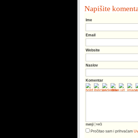
Napišite koment
Ime
Email
Website
Naslov
Komentar
manji
|
veći
Pročitao sam i prihvaćam
Uv