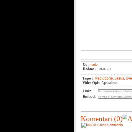
Od:
mario
Dodao:
2010-07-01
Tagovi:
Medjugorje,
Jesus,
Sve
Video Opis:
Apokalipsa
Link:
Embed:
Komentari
(0)
RSS feed Comments