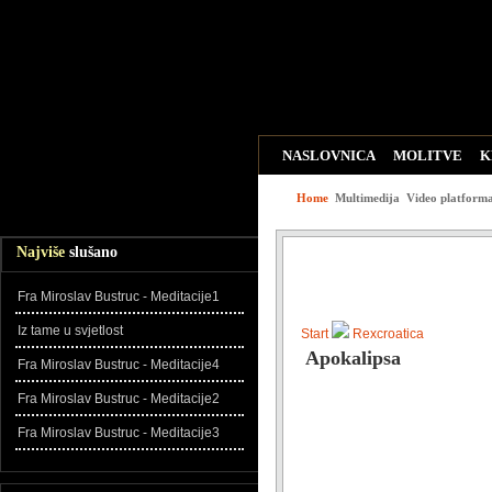
NASLOVNICA
MOLITVE
K
WEB LINKOVI
ZADNJE DO
Home
Multimedija
Video platform
Najviše
slušano
Fra Miroslav Bustruc - Meditacije1
Iz tame u svjetlost
Start
Rexcroatica
Apokalipsa
Fra Miroslav Bustruc - Meditacije4
Fra Miroslav Bustruc - Meditacije2
Fra Miroslav Bustruc - Meditacije3