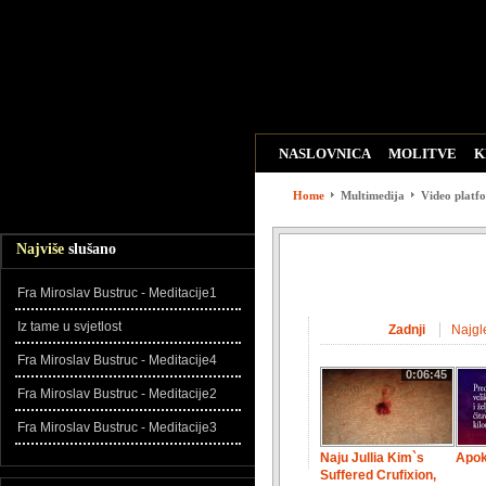
NASLOVNICA
MOLITVE
K
WEB LINKOVI
ZADNJE DO
Home
Multimedija
Video platf
Najviše
slušano
Fra Miroslav Bustruc - Meditacije1
Iz tame u svjetlost
Zadnji
Najgl
Fra Miroslav Bustruc - Meditacije4
0:06:45
Fra Miroslav Bustruc - Meditacije2
Fra Miroslav Bustruc - Meditacije3
Naju Jullia Kim`s
Apok
Suffered Crufixion,