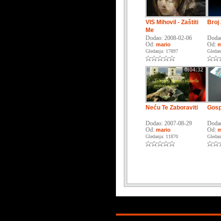
VIS Mihovil - Zaštiti
Broj 
Me
Dodao: 2008-02-06
Dodao
Od:
Od:
mario
m
Gledanja: 17897
Gledan
0:04:32
Neću Te Zaboraviti
Gosp
Dodao: 2007-08-29
Dodao
Od:
Od:
mario
m
Gledanja: 11870
Gledan
Copyright © 2026. KATOLICI. INFO. P