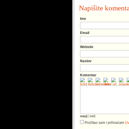
Napišite koment
Ime
Email
Website
Naslov
Komentar
manji
|
veći
Pročitao sam i prihvaćam
Uv