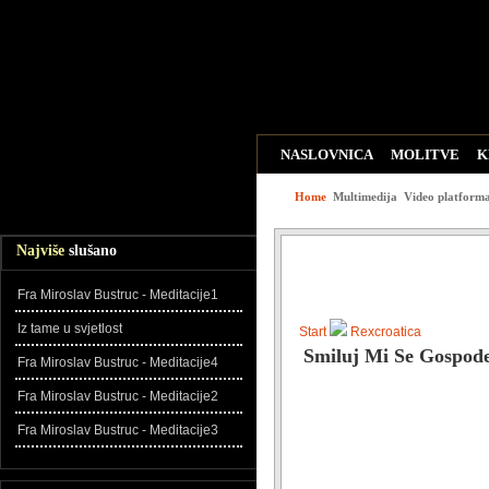
NASLOVNICA
MOLITVE
K
WEB LINKOVI
ZADNJE DO
Home
Multimedija
Video platform
Najviše
slušano
Fra Miroslav Bustruc - Meditacije1
Iz tame u svjetlost
Start
Rexcroatica
Smiluj Mi Se Gospod
Fra Miroslav Bustruc - Meditacije4
Fra Miroslav Bustruc - Meditacije2
Fra Miroslav Bustruc - Meditacije3