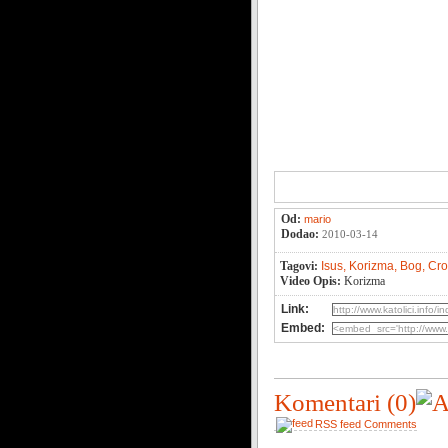
Od:
mario
Dodao:
2010-03-14
Tagovi:
Isus,
Korizma,
Bog,
Cro
Video Opis:
Korizma
Link:
Embed:
Komentari
(0)
RSS feed Comments